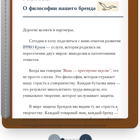
е
ы
в
а
О философии нашего бренда
и
,
,
а
Дорогие коллеги и партнеры,
,
Сегодня я хочу поделиться с вами опытом развития
м
о
.
IPPRO Крым
— услуги, которая родилась на
т
,
и
пересечении двух миров: виноделия и патентования
,
я
.
.
этикеток.
ь
.
.
Когда мы говорим
"Вино — преступно вкусно"
, это
е
й
не просто слоган. Это философия, которая отражает
O
,
о
нашу страсть к совершенству. Каждая бутылка вина —
о
.
,
е
это результат многолетнего труда винодела, его
е
х
.
уникальное творение, которое заслуживает защиты.
и
.
.
у
В мире защиты брендов мы видим ту же страсть к
1
я
и
творчеству. Каждый товарный знак, каждый бренд —
ы
.
.
это плод человеческого гения, который нужно оберегать
е
.
от подделок и недобросовестных конкурентов.
ь
т
.
IPPRO Крым
—
.
Именно поэтому
стал не просто
.