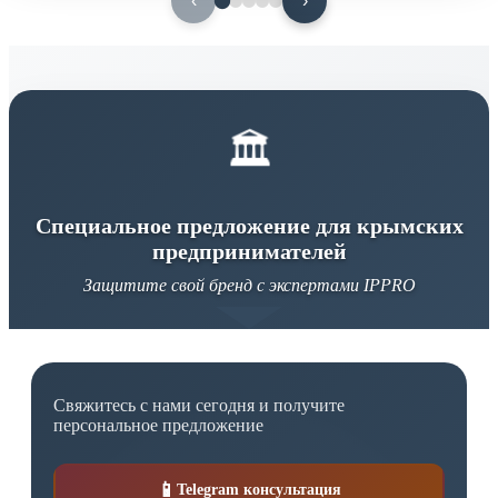
‹
›
,
й
винным брендом, а символом качества и защищенности
.
е
во всех сферах деятельности.
й
.
в
у
я
ь
С уважением к традициям,
.
.
.
Генеральный директор IPPRO Крым
🏛️
Специальное предложение для крымских
предпринимателей
Защитите свой бренд с экспертами IPPRO
Свяжитесь с нами сегодня и получите
персональное предложение
📱
Telegram консультация